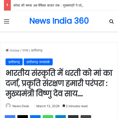
कोसा की चमक अब वैश्विक बाजार तक : मुख्यमंत्री ने लॉन्च किया छत्तीसगढ़ का प्रीमियम हैंडलूम ब्रांड ‘कोशल फैब’….
News India 360
Menu
Se
Home
/
राज्य
/
छत्तीसगढ़
छत्तीसगढ़
छत्तीसगढ़ जनसंपर्क
भारतीय संस्कृति में धरती को मां का
दर्जा, प्रकृति संरक्षण हमारी परंपरा :
मुख्यमंत्री विष्णु देव साय….
News Desk
March 13, 2026
2 minutes read
Facebook
X
Messenger
WhatsApp
Telegram
Share via Email
Print