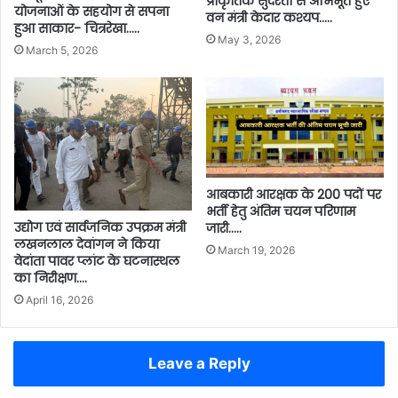
प्राकृतिक सुंदरता से अभिभूत हुए
योजनाओं के सहयोग से सपना
वन मंत्री केदार कश्यप…..
हुआ साकार- चित्ररेखा…..
May 3, 2026
March 5, 2026
आबकारी आरक्षक के 200 पदों पर
भर्ती हेतु अंतिम चयन परिणाम
उद्योग एवं सार्वजनिक उपक्रम मंत्री
जारी…..
लखनलाल देवांगन ने किया
March 19, 2026
वेदांता पावर प्लांट के घटनास्थल
का निरीक्षण….
April 16, 2026
Leave a Reply