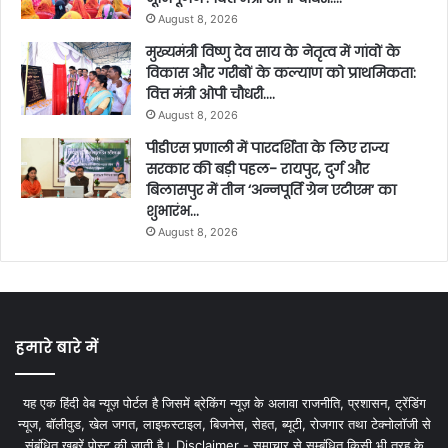
August 8, 2026
मुख्यमंत्री विष्णु देव साय के नेतृत्व में गांवों के
विकास और गरीबों के कल्याण को प्राथमिकता:
वित्त मंत्री ओपी चौधरी….
August 8, 2026
पीडीएस प्रणाली में पारदर्शिता के लिए राज्य
सरकार की बड़ी पहल- रायपुर, दुर्ग और
बिलासपुर में तीन ‘अन्नपूर्ति ग्रेन एटीएम‘ का
शुभारंभ…
August 8, 2026
हमारे बारे में
यह एक हिंदी वेब न्यूज़ पोर्टल है जिसमें ब्रेकिंग न्यूज़ के अलावा राजनीति, प्रशासन, ट्रेंडिंग
न्यूज, बॉलीवुड, खेल जगत, लाइफस्टाइल, बिजनेस, सेहत, ब्यूटी, रोजगार तथा टेक्नोलॉजी से
संबंधित खबरें पोस्ट की जाती है। Disclaimer - समाचार से सम्बंधित किसी भी तरह के