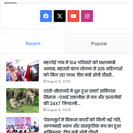
Facebook
X
YouTube
Instagram
Recent
Popular
महलोई गांव में 104 परिवारों को प्रधानमंत्री
आवास, महतारी वंदन योजना से 205 महिलाओं
को मिल रहा लाभ: वित्त मंत्री ओपी चौधरी…
August 8, 2026
उदंती-सीतानदी में शुरू हुआ स्मार्ट सर्विलांस
सिस्टम -एआई तकनीक से वन और वन्यजीवों
की 24X7 निगरानी….
August 8, 2026
’देवलसुर्रा में विकास कार्यों को मिली नई गति,
आंगनबाड़ी भवन और सांस्कृतिक मंच का हुआ
भूमिपूजन’: वित्त मंत्री ओपी चौधरी….