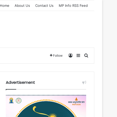
Home
About Us
Contact Us
MP Info RSS Feed
Log In
Sidebar
Search for
Follow
Advertisement