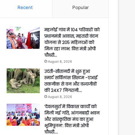
Recent
Popular
महलोई गांव में 104 परिवारों को
प्रधानमंत्री आवास, महतारी वंदन
योजना से 205 महिलाओं को
मिल रहा लाभ: वित्त मंत्री ओपी
चौधरी…
August 8, 2026
उदंती-सीतानदी में शुरू हुआ
स्मार्ट सर्विलांस सिस्टम -एआई
तकनीक से वन और वन्यजीवों
की 24X7 निगरानी….
August 8, 2026
’देवलसुर्रा में विकास कार्यों को
मिली नई गति, आंगनबाड़ी भवन
और सांस्कृतिक मंच का हुआ
भूमिपूजन’: वित्त मंत्री ओपी
चौधरी….