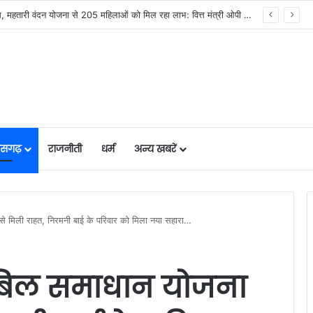
सिस्टम -एआई तकनीक से वन और वन्यजीवों की 24X7 निगरानी….
तीसगढ़
राजनीती
धर्म
अन्य खबरें
 से मिली राहत, निरमनी बाई के परिवार को मिला नया सहारा…
ी बिल समाधान योजना