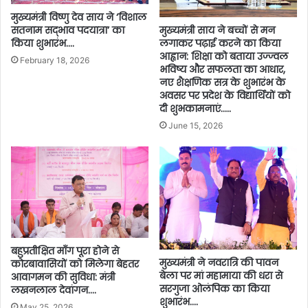
मुख्यमंत्री विष्णु देव साय ने ‘विशाल
मुख्यमंत्री साय ने बच्चों से मन
सतनाम सद्भाव पदयात्रा’ का
लगाकर पढ़ाई करने का किया
किया शुभारंभ….
आह्वान: शिक्षा को बताया उज्ज्वल
February 18, 2026
भविष्य और सफलता का आधार,
नए शैक्षणिक सत्र के शुभारंभ के
अवसर पर प्रदेश के विद्यार्थियों को
दी शुभकामनाएं…..
June 15, 2026
बहुप्रतीक्षित माँग पूरा होने से
मुख्यमंत्री ने नवरात्रि की पावन
कोरबावासियों को मिलेगा बेहतर
बेला पर मां महामाया की धरा से
आवागमन की सुविधा: मंत्री
सरगुजा ओलंपिक का किया
लखनलाल देवांगन….
शुभारंभ….
May 25, 2026