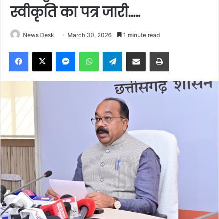
स्वीकृति का पत्र जारी…..
News Desk
March 30, 2026
1 minute read
Facebook
X
Messenger
WhatsApp
Telegram
Share via Email
Print