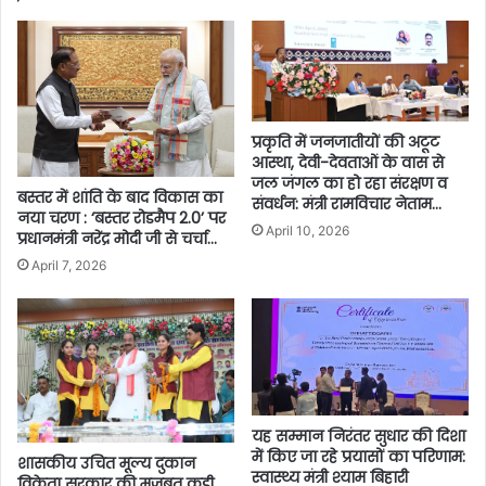
प्रकृति में जनजातीयों की अटूट
आस्था, देवी-देवताओं के वास से
जल जंगल का हो रहा संरक्षण व
बस्तर में शांति के बाद विकास का
संवर्धन: मंत्री रामविचार नेताम…
नया चरण : ‘बस्तर रोडमैप 2.0’ पर
April 10, 2026
प्रधानमंत्री नरेंद्र मोदी जी से चर्चा…
April 7, 2026
यह सम्मान निरंतर सुधार की दिशा
में किए जा रहे प्रयासों का परिणाम:
शासकीय उचित मूल्य दुकान
स्वास्थ्य मंत्री श्याम बिहारी
विक्रेता सरकार की मजबूत कड़ी,