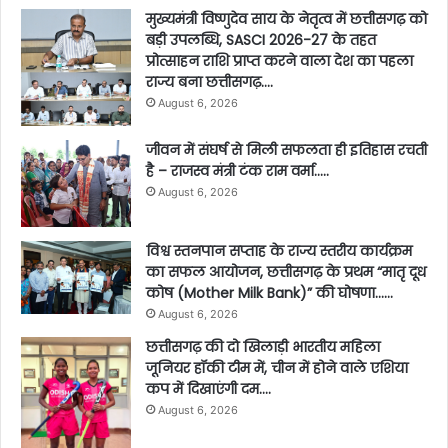
मुख्यमंत्री विष्णुदेव साय के नेतृत्व में छत्तीसगढ़ को
बड़ी उपलब्धि, SASCI 2026-27 के तहत
प्रोत्साहन राशि प्राप्त करने वाला देश का पहला
राज्य बना छत्तीसगढ़….
August 6, 2026
जीवन में संघर्ष से मिली सफलता ही इतिहास रचती
है – राजस्व मंत्री टंक राम वर्मा…..
August 6, 2026
विश्व स्तनपान सप्ताह के राज्य स्तरीय कार्यक्रम
का सफल आयोजन, छत्तीसगढ़ के प्रथम “मातृ दूध
कोष (Mother Milk Bank)” की घोषणा……
August 6, 2026
छत्तीसगढ़ की दो खिलाड़ी भारतीय महिला
जूनियर हॉकी टीम में, चीन में होने वाले एशिया
कप में दिखाएंगी दम….
August 6, 2026