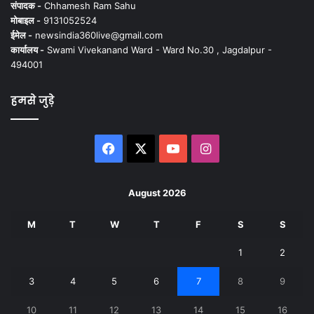
संपादक -
Chhamesh Ram Sahu
मोबाइल -
9131052524
ईमेल -
newsindia360live@gmail.com
कार्यालय -
Swami Vivekanand Ward - Ward No.30 , Jagdalpur -
494001
हमसे जुड़े
Facebook
X
YouTube
Instagram
August 2026
M
T
W
T
F
S
S
1
2
3
4
5
6
7
8
9
10
11
12
13
14
15
16