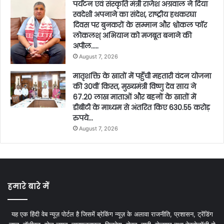
पर्यटन एवं संस्कृति मंत्री राजेश अग्रवाल ने दिया
स्वदेशी अपनाने का संदेश, राष्ट्रीय हथकरघा
दिवस पर बुनकरों के सम्मान और श्वोकल फॉर
लोकलश् अभियान को मजबूत बनाने की
अपील…..
August 7, 2026
मातृशक्ति के खातों में पहुँची महतारी वंदन योजना
की 30वीं किस्त, मुख्यमंत्री विष्णु देव साय ने
67.20 लाख माताओं और बहनों के खातों में
डीबीटी के माध्यम से अंतरित किए 630.55 करोड़
रुपये…
August 7, 2026
हमारे बारे में
यह एक हिंदी वेब न्यूज़ पोर्टल है जिसमें ब्रेकिंग न्यूज़ के अलावा राजनीति, प्रशासन, ट्रेंडिंग