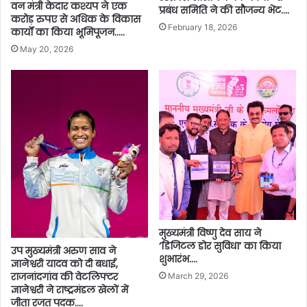
वन मंत्री केदार कश्यप ने एक
प्रबंध समिति ने की सौजन्य भेंट….
करोड़ रुपए से अधिक के विकास
February 18, 2026
कार्यों का किया भूमिपूजन…..
May 20, 2026
मुख्यमंत्री विष्णु देव साय ने
‘डिजिटल डोर सुविधा’ का किया
उप मुख्यमंत्री अरुण साव ने
शुभारंभ….
ज्ञानेश्वरी यादव को दी बधाई,
राजनांदगांव की वेटलिफ्टर
March 29, 2026
ज्ञानेश्वरी ने राष्ट्रमंडल खेलों में
जीता रजत पदक….