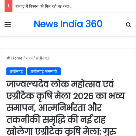
रायगढ़ में विकास को मिल रही नई रफ्तार, हर क्षेत्र में मजबूत हो रही सुविधाओं की नींव: वित्त मंत्री ओपी चौधरी……
News India 360
Menu
Se
Home
/
राज्य
/
छत्तीसगढ़
छत्तीसगढ़
छत्तीसगढ़ जनसंपर्क
जाज्वल्यदेव लोक महोत्सव एवं
एग्रीटेक कृषि मेला 2026 का भव्य
समापन, आत्मनिर्भरता और
तकनीकी समृद्धि की नई राह
खोलेगा एग्रीटेक कृषि मेला: गुरु