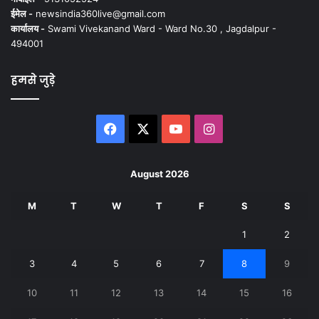
ईमेल -
newsindia360live@gmail.com
कार्यालय -
Swami Vivekanand Ward - Ward No.30 , Jagdalpur -
494001
हमसे जुड़े
Facebook
X
YouTube
Instagram
August 2026
M
T
W
T
F
S
S
1
2
3
4
5
6
7
8
9
10
11
12
13
14
15
16