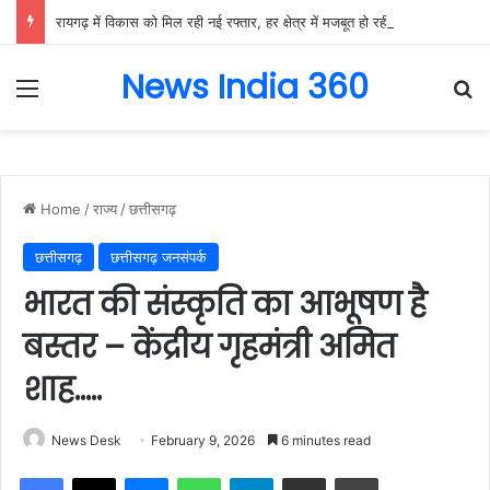
रायगढ़ में विकास को मिल रही नई रफ्तार, हर क्षेत्र में मजबूत हो रही सुविधाओं की नींव: वित्त मंत्री ओपी चौधरी……
News India 360
Menu
Se
Home
/
राज्य
/
छत्तीसगढ़
छत्तीसगढ़
छत्तीसगढ़ जनसंपर्क
भारत की संस्कृति का आभूषण है
बस्तर – केंद्रीय गृहमंत्री अमित
शाह…..
News Desk
February 9, 2026
6 minutes read
Facebook
X
Messenger
WhatsApp
Telegram
Share via Email
Print