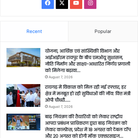
Facebook
X
YouTube
Instagram
Recent
Popular
योजना, आर्थिक एवं सांख्यिकी विभाग और
आईआईएम रायपुर के बीच एमओयू सुशासन,
नीति निर्माण और साक्ष्य-आधारित निर्णय प्रणाली
को मिलेगा बढ़ावा….
August 7, 2026
रायगढ़ में विकास को मिल रही नई रफ्तार, हर
क्षेत्र में मजबूत हो रही सुविधाओं की नींव: वित्त मंत्री
ओपी चौधरी……
August 7, 2026
बाढ़ नियंत्रण की तैयारियों को लेकर राष्ट्रीय
आपदा प्रबंधन प्राधिकरण द्वारा बाढ़ नियंत्रण को
लेकर कान्फ्रेंस, प्रदेश में 18 अगस्त को टेबल टॉप
और 20 अगस्त को होगी मॉक एक्सरसाइज….