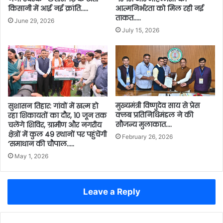
आत्मनिर्भरता को मिल रही नई
किसानी में आई नई क्रांति…..
ताकत…..
June 29, 2026
July 15, 2026
मुख्यमंत्री विष्णुदेव साय से प्रेस
​सुशासन तिहार: गांवों में खत्म हो
क्लब प्रतिनिधिमंडल ने की
रहा शिकायतों का दौर, 10 जून तक
सौजन्य मुलाकात….
चलेंगे शिविर, ग्रामीण और नगरीय
क्षेत्रों में कुल 49 स्थानों पर पहुंचेंगी
February 26, 2026
‘समाधान की चौपाल…..
May 1, 2026
Leave a Reply