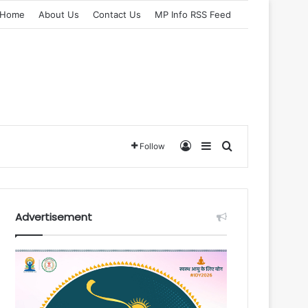
Home
About Us
Contact Us
MP Info RSS Feed
Log In
Sidebar
Search for
Follow
Advertisement