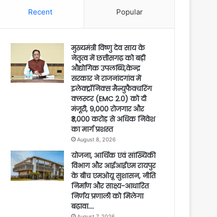
Recent
Popular
मुख्यमंत्री विष्णु देव साय के
नेतृत्व में छत्तीसगढ़ को बड़ी
औद्योगिक उपलब्धि,केन्द्र
सरकार ने राजनांदगांव में
इलेक्ट्रॉनिक्स मैन्युफैक्चरिंग
क्लस्टर (EMC 2.0) को दी
मंजूरी, 9,000 रोजगार और
₹3,000 करोड़ से अधिक निवेश
का मार्ग प्रशस्त
August 8, 2026
योजना, आर्थिक एवं सांख्यिकी
विभाग और आईआईएम रायपुर
के बीच एमओयू सुशासन, नीति
निर्माण और साक्ष्य-आधारित
निर्णय प्रणाली को मिलेगा
बढ़ावा….
August 7, 2026