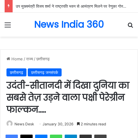
उप मुख्यमंत्री विजय शर्मा ने राष्ट्रपति भवन से आमंत्रण मिलने पर रेणुका गोस्वामी को दी बधाई…..
News India 360
Menu
Se
Home
/
राज्य
/
छत्तीसगढ़
छत्तीसगढ़
छत्तीसगढ़ जनसंपर्क
उदंती-सीतानदी में दिखा दुनिया का
सबसे तेज़ उड़ने वाला पक्षी पेरेग्रीन
फाल्कन…..
News Desk
January 30, 2026
2 minutes read
Facebook
X
Messenger
WhatsApp
Telegram
Share via Email
Print