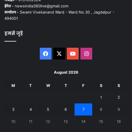
ईमेल -
newsindia360live@gmail.com
कार्यालय -
Swami Vivekanand Ward - Ward No.30 , Jagdalpur -
494001
हमसे जुड़े
Facebook
X
YouTube
Instagram
August 2026
M
T
W
T
F
S
S
1
2
3
4
5
6
7
8
9
10
11
12
13
14
15
16