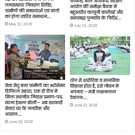
फोकस, बाल अधिकार संरक्षण
जनसमस्या निवारण शिविर,
आयोग की समीक्षा बैठक में
ग्रामीणों की समस्याओं एवं मांगों
बहुस्तरीय कानूनी कार्रवाई और
का होगा त्वरित समाधान….
समयबद्ध पुनर्वास के निर्देश….
May 22, 2026
July 23, 2026
योग से शारीरिक व मानसिक
सेवा सेतु बना ग्रामीणों का भरोसेमंद
विकास होता है, इसे जीवन में
डिजिटल सहारा, एक ही दिन में
अपनाएं – मंत्री लखनलाल
मिला स्थानीय निवास प्रमाण-पत्र,
देवांगन…..
वंदना हेमला बोलीं— अब सरकारी
June 21, 2026
सेवाएं घर के नजदीक और
आसान…..
June 26, 2026