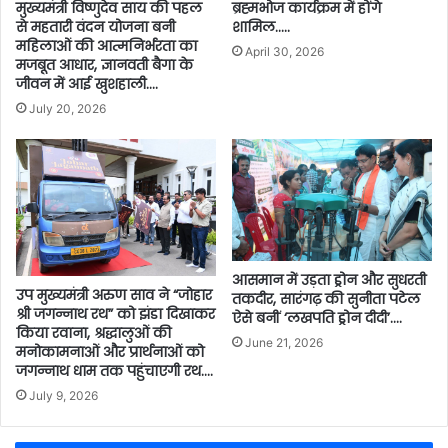
ब्रह्मभोज कार्यक्रम में होंगे
मुख्यमंत्री विष्णुदेव साय की पहल
शामिल…..
से महतारी वंदन योजना बनी
महिलाओं की आत्मनिर्भरता का
April 30, 2026
मजबूत आधार, ज्ञानवती बैगा के
जीवन में आई खुशहाली….
July 20, 2026
आसमान में उड़ता ड्रोन और सुधरती
उप मुख्यमंत्री अरुण साव ने “जोहार
तकदीर, सारंगढ़ की सुनीता पटेल
श्री जगन्नाथ रथ” को झंडा दिखाकर
ऐसे बनीं ‘लखपति ड्रोन दीदी’….
किया रवाना, श्रद्धालुओं की
June 21, 2026
मनोकामनाओं और प्रार्थनाओं को
जगन्नाथ धाम तक पहुंचाएगी रथ….
July 9, 2026