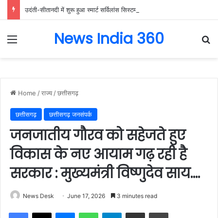
उदंती-सीतानदी में शुरू हुआ स्मार्ट सर्विलांस सिस्टम -एआई तकनीक से वन और वन्यजीवों की 24X7 निगरानी….
News India 360
Menu
Se
Home
/
राज्य
/
छत्तीसगढ़
छत्तीसगढ़
छत्तीसगढ़ जनसंपर्क
जनजातीय गौरव को सहेजते हुए
विकास के नए आयाम गढ़ रही है
सरकार : मुख्यमंत्री विष्णुदेव साय….
News Desk
June 17, 2026
3 minutes read
Facebook
X
Messenger
WhatsApp
Telegram
Share via Email
Print