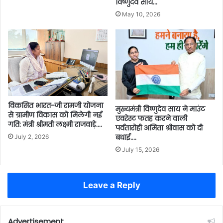
विष्णुदेव साय…
May 10, 2026
विकसित भारत-जी रामजी योजना
मुख्यमंत्री विष्णुदेव साय ने माउंट
से ग्रामीण विकास को मिलेगी नई
एवरेस्ट फतह करने वाली
गति: मंत्री श्रीमती लक्ष्मी राजवाड़े….
पर्वतारोही अमिता श्रीवास को दी
बधाई….
July 2, 2026
July 15, 2026
Leave a Reply
Advertisement