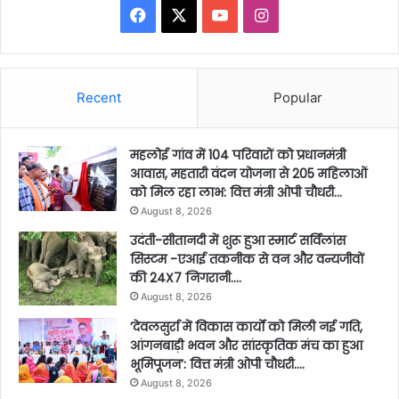
Facebook
X
YouTube
Instagram
Recent
Popular
महलोई गांव में 104 परिवारों को प्रधानमंत्री
आवास, महतारी वंदन योजना से 205 महिलाओं
को मिल रहा लाभ: वित्त मंत्री ओपी चौधरी…
August 8, 2026
उदंती-सीतानदी में शुरू हुआ स्मार्ट सर्विलांस
सिस्टम -एआई तकनीक से वन और वन्यजीवों
की 24X7 निगरानी….
August 8, 2026
’देवलसुर्रा में विकास कार्यों को मिली नई गति,
आंगनबाड़ी भवन और सांस्कृतिक मंच का हुआ
भूमिपूजन’: वित्त मंत्री ओपी चौधरी….
August 8, 2026