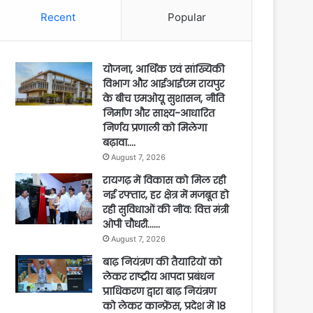
Recent
Popular
योजना, आर्थिक एवं सांख्यिकी
विभाग और आईआईएम रायपुर
के बीच एमओयू सुशासन, नीति
निर्माण और साक्ष्य-आधारित
निर्णय प्रणाली को मिलेगा
बढ़ावा….
August 7, 2026
रायगढ़ में विकास को मिल रही
नई रफ्तार, हर क्षेत्र में मजबूत हो
रही सुविधाओं की नींव: वित्त मंत्री
ओपी चौधरी……
August 7, 2026
बाढ़ नियंत्रण की तैयारियों को
लेकर राष्ट्रीय आपदा प्रबंधन
प्राधिकरण द्वारा बाढ़ नियंत्रण
को लेकर कान्फ्रेंस, प्रदेश में 18