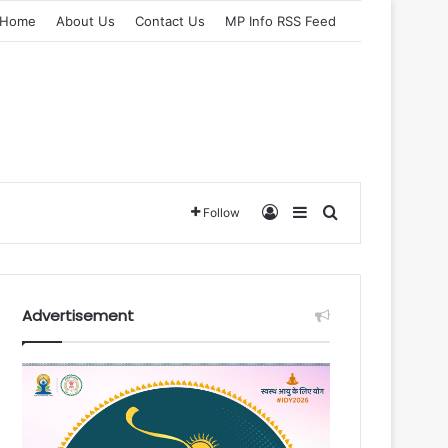
Home
About Us
Contact Us
MP Info RSS Feed
Log In
Sidebar
Search for
Follow
Advertisement