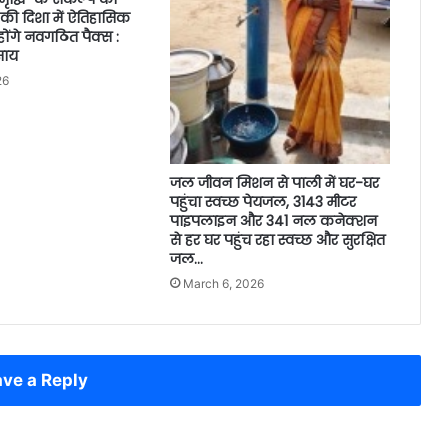
की दिशा में ऐतिहासिक
ंगे नवगठित पैक्स :
 साय
26
जल जीवन मिशन से पाली में घर-घर
पहुंचा स्वच्छ पेयजल, 3143 मीटर
पाइपलाइन और 341 नल कनेक्शन
से हर घर पहुंच रहा स्वच्छ और सुरक्षित
जल…
March 6, 2026
ve a Reply