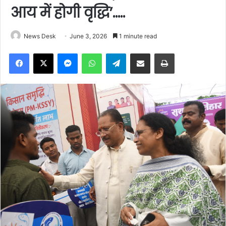
आय में होगी वृद्धि’…..
News Desk
June 3, 2026
1 minute read
Facebook
X
Messenger
WhatsApp
Telegram
Share via Email
Print