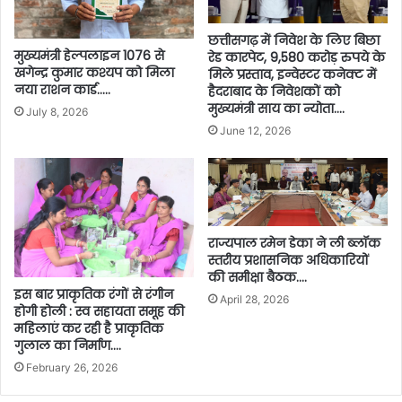
छत्तीसगढ़ में निवेश के लिए बिछा
मुख्यमंत्री हेल्पलाइन 1076 से
रेड कारपेट, 9,580 करोड़ रुपये के
खगेन्द्र कुमार कश्यप को मिला
मिले प्रस्ताव, इन्वेस्टर कनेक्ट में
नया राशन कार्ड…..
हैदराबाद के निवेशकों को
मुख्यमंत्री साय का न्योता….
July 8, 2026
June 12, 2026
राज्यपाल रमेन डेका ने ली ब्लॉक
स्तरीय प्रशासनिक अधिकारियों
की समीक्षा बैठक….
इस बार प्राकृतिक रंगों से रंगीन
April 28, 2026
होगी होली : स्व सहायता समूह की
महिलाएं कर रही है प्राकृतिक
गुलाल का निर्माण….
February 26, 2026