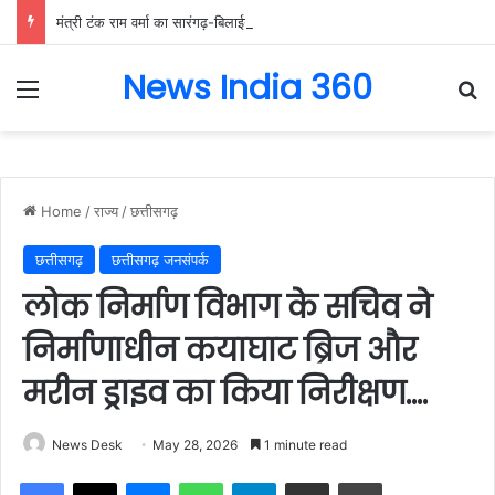
मंत्री टंक राम वर्मा का सारंगढ़-बिलाईगढ़ का दो दिवसीय प्रवास, देंगे विकास कार्यों की सौगात और तिरंगा यात्रा का करेंगे नेतृत्व…..
News India 360
Menu
Se
Home
/
राज्य
/
छत्तीसगढ़
छत्तीसगढ़
छत्तीसगढ़ जनसंपर्क
लोक निर्माण विभाग के सचिव ने
निर्माणाधीन कयाघाट ब्रिज और
मरीन ड्राइव का किया निरीक्षण….
News Desk
May 28, 2026
1 minute read
Facebook
X
Messenger
WhatsApp
Telegram
Share via Email
Print