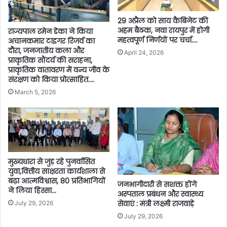
29 अप्रैल को साय कैबिनेट की
अहम बैठक, नवा रायपुर में होगी
राज्यपाल रमेन डेका ने किया
महत्वपूर्ण निर्णयों पर चर्चा….
अचानकमार टाइगर रिजर्व का
दौरा, जनजातीय कला और
April 24, 2026
प्राकृतिक सौंदर्य की सराहना,
प्राकृतिक वातावरण में वन्य जीव के
संरक्षण को किया प्रोत्साहित….
March 5, 2026
मुख्यधारा से जुड़ रहे पुनर्वासित
युवा,वित्तीय साक्षरता कार्यशाला से
बढ़ा आत्मविश्वास, 80 प्रतिभागियों
जनभागीदारी से सशक्त होंगे
ने लिया हिस्सा…
अस्पताल प्रबंधन और स्वास्थ्य
सेवाएं : मंत्री लक्ष्मी राजवाड़े
July 29, 2026
July 29, 2026