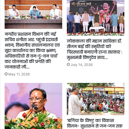
नगरीय प्रशासन विभाग की नई
सचिव शंगीता आर. पहुंची इंद्रावती
लोककला की महान साधिका डॉ.
भवन, विभागीय संचालनालय एवं
तीजन बाई की स्मृतियों को
सूडा कार्यालय का किया भ्रमण,
चिरस्थायी बनाएगी राज्य सरकार :
अधिकारियों से वन-टू-वन चर्चा
मुख्यमंत्री विष्णुदेव साय….
कर योजनाओं की प्रगति की
July 14, 2026
जानकारी ली….
May 11, 2026
‘बगिया के विष्णु’ का विकास
विज़न- सुशासन से जन-जन तक