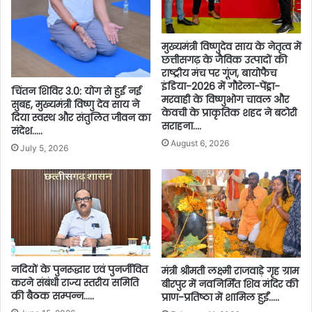
मुख्यमंत्री विष्णुदेव साय के नेतृत्व में
छत्तीसगढ़ के जैविक उत्पादों की
राष्ट्रीय मंच पर गूंज, बायोफैच
इंडिया-2026 में गौरेला-पेंड्रा-
चिंतन शिविर 3.0: योग से हुई नई
मरवाही के विष्णुभोग चावल और
सुबह, मुख्यमंत्री विष्णु देव साय ने
केवची के प्राकृतिक शहद ने बटोरी
दिया स्वस्थ और संतुलित जीवन का
सराहना….
संदेश…..
August 6, 2026
July 5, 2026
नदियों के पुनरूद्धार एवं पुनर्जीवित
मंत्री श्रीमती लक्ष्मी राजवाड़े गृह ग्राम
करने संबंधी राज्य स्तरीय समिति
बीरपुर में नवनिर्मित शिव मंदिर की
की बैठक सम्पन्न…..
प्राण-प्रतिष्ठा में शामिल हुईं…..