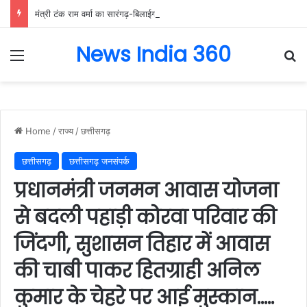
मंत्री टंक राम वर्मा का सारंगढ़-बिलाईगढ़ का दो दिवसीय प्रवास, देंगे विकास कार्यों की सौगात और तिरंगा यात्रा का करेंगे नेतृत्व…..
News India 360
Menu
Se
Home
/
राज्य
/
छत्तीसगढ़
छत्तीसगढ़
छत्तीसगढ़ जनसंपर्क
प्रधानमंत्री जनमन आवास योजना
से बदली पहाड़ी कोरवा परिवार की
जिंदगी, सुशासन तिहार में आवास
की चाबी पाकर हितग्राही अनिल
कुमार के चेहरे पर आई मुस्कान…..