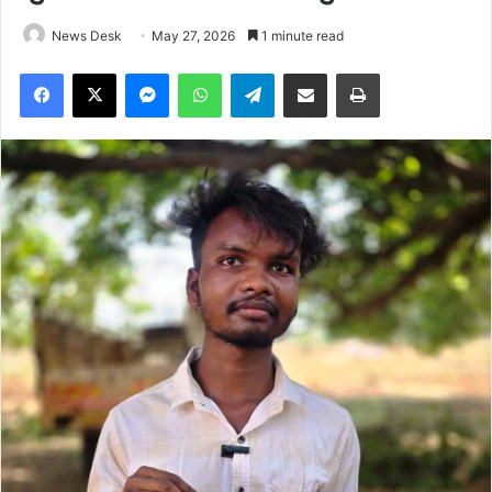
News Desk
May 27, 2026
1 minute read
Facebook
X
Messenger
WhatsApp
Telegram
Share via Email
Print