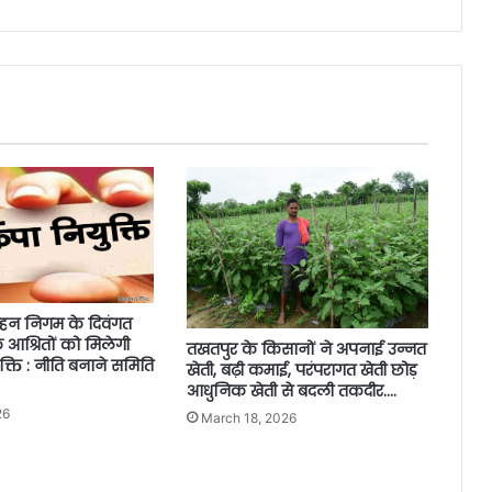
हन निगम के दिवंगत
े आश्रितों को मिलेगी
तखतपुर के किसानों ने अपनाई उन्नत
क्ति : नीति बनाने समिति
खेती, बढ़ी कमाई, परंपरागत खेती छोड़
आधुनिक खेती से बदली तकदीर….
26
March 18, 2026