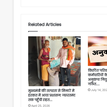
Related Articles
विघटित परिव
कर्मचारियों क
अनुकंपा नियु
गठित…..
July 14, 20
मुख्यमंत्री की तत्परता से मिनटों में
हरकत में आया प्रशासन: जरूरतमंद
तक पहुँची राहत….
April 25, 2026