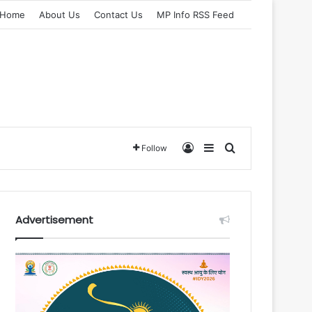
Home
About Us
Contact Us
MP Info RSS Feed
Log In
Sidebar
Search for
Follow
Advertisement