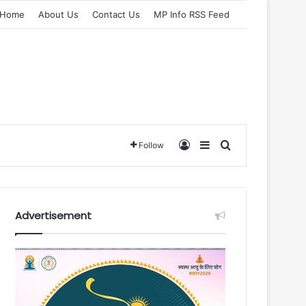
Home
About Us
Contact Us
MP Info RSS Feed
Log In
Sidebar
Search for
Follow
Advertisement