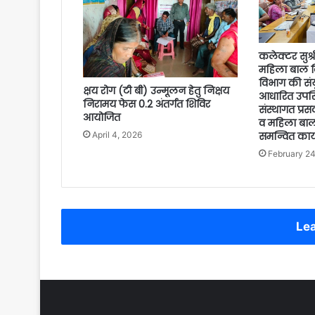
कलेक्टर सुश्र
महिला बाल वि
विभाग की सं
क्षय रोग (टी बी) उन्मूलन हेतु निक्षय
आधारित उपस्
निरामय फेस 0.2 अंतर्गत शिविर
संस्थागत प्रस
आयोजित
व महिला बाल
समन्वित कार्य
April 4, 2026
February 24
Lea