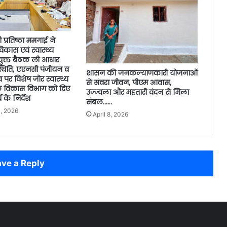
ी प्रतिष्ठा ममगाई ने
कास एवं स्वास्थ्य
युक्त बैठक ली आधार
थिति, एएनसी पंजीयन व
शासन की जनकल्याणकारी योजनाओं
व पर विशेष जोर स्वास्थ्य
से संवरा जीवन, पीएम आवास,
 विकास विभाग को दिए
उज्ज्वला और महतारी वंदन से मिला
 के निर्देश
संबल……
, 2026
April 8, 2026
ve a Reply