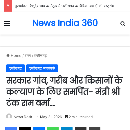
मुख्यमंत्री विष्णुदेव साय के नेतृत्व में छत्तीसगढ़ के जैविक उत्पादों की राष्ट्रीय मंच पर गूंज, बायोफैच इंडिया-2026 में गौरेला-पेंड्रा-मरवाही के विष्णुभोग चावल और केवची के प्राकृतिक शहद ने बटोरी सराहना….
News India 360
Menu
Se
Home
/
राज्य
/
छत्तीसगढ़
छत्तीसगढ़
छत्तीसगढ़ जनसंपर्क
सरकार गांव, गरीब और किसानों के
कल्याण के लिए समर्पित- मंत्री श्री
टंक राम वर्मा….
News Desk
May 21, 2026
2 minutes read
Facebook
X
Messenger
WhatsApp
Telegram
Share via Email
Print