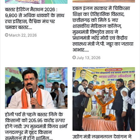
डबल इंजन सरकार में चिकित्सा
बस्तर हेरिटेज मैराथन 2026 :
शिक्षा का ऐतिहासिक विस्तार,
9,800 से अधिक धावकों के साथ
छत्तीसगढ़ को मिले 5 नए
रचा इतिहास, वैश्विक मंच पर
शासकीय मेडिकल कॉलेज,
चमका बस्तर….
मुख्यमंत्री विष्णुदेव साय ने
March 22, 2026
प्रधानमंत्री नरेंद्र मोदी एवं केंद्रीय
स्वास्थ्य मंत्री जे.पी. नड्डा का जताया
आभार…..
July 13, 2026
होली पर्व से पहले बस्तर जिले के
किसानों को 205.95 करोड़ रुपए
होंगे जारी: उप मुख्यमंत्री विजय शर्मा
जगदलपुर में वृहद किसान
उद्योग मंत्री लखनलाल देवांगन ने
सम्मेलन में होंगे शामिल….