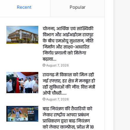
Recent
Popular
योजना, आर्थिक एवं सांख्यिकी
विभाग और आईआईएम रायपुर
के बीच एमओयू सुशासन, नीति
निर्माण और साक्ष्य-आधारित
निर्णय प्रणाली को मिलेगा
बढ़ावा….
August 7, 2026
रायगढ़ में विकास को मिल रही
नई रफ्तार, हर क्षेत्र में मजबूत हो
रही सुविधाओं की नींव: वित्त मंत्री
ओपी चौधरी……
August 7, 2026
बाढ़ नियंत्रण की तैयारियों को
लेकर राष्ट्रीय आपदा प्रबंधन
प्राधिकरण द्वारा बाढ़ नियंत्रण
को लेकर कान्फ्रेंस, प्रदेश में 18