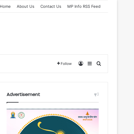
Home
About Us
Contact Us
MP Info RSS Feed
Log In
Sidebar
Search for
Follow
Advertisement