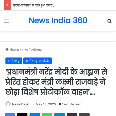
उदंती-सीतानदी में शुरू हुआ स्मार्ट सर्विलांस सिस्टम -एआई तकनीक से वन और वन्यजीवों की 24X7 निगरानी….
News India 360
Menu
Se
Home
/
राज्य
/
छत्तीसगढ़
छत्तीसगढ़
छत्तीसगढ़ जनसंपर्क
’प्रधानमंत्री नरेंद्र मोदी के आह्वान से
प्रेरित होकर मंत्री लक्ष्मी राजवाड़े ने
छोड़ा विशेष प्रोटोकॉल वाहन’….
News Desk
May 13, 2026
1 minute read
Facebook
X
Messenger
WhatsApp
Telegram
Share via Email
Print