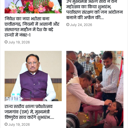
उप मुख्यमंत्री अरुण साव ने वन
महोत्सव का किया शुभारंभ,
पर्यावरण संरक्षण को जन आंदोलन
बनाने की अपील की….
निवेश का नया भरोसा बना
छत्तीसगढ़, नियमों में आसानी और
July 24, 2026
संस्थागत माहौल में देश के बड़े
राज्यों में नंबर-1
July 19, 2026
राज्य स्तरीय शाला प्रवेशोत्सव
जामगांव (एम) में, मुख्यमंत्री
विष्णुदेव साय करेंगे शुभारंभ…..
July 19, 2026