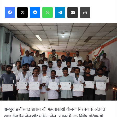
Facebook
X
Messenger
WhatsApp
Telegram
Share via Email
Print
रायपुर:
छत्तीसगढ़ शासन की महत्वाकांक्षी योजना निश्चय के अंतर्गत
आज केंद्रीय जेल और महिला जेल, रायपुर में एक विशेष गरिमामयी