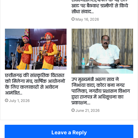
खाट पर बैठकर ग्रामीणों से किये
सीधा संवाद…
May 16, 2026
छत्तीसगढ़ की सांस्कृतिक विरासत
उप मुख्यमंत्री अरुण साव ने
को मिलेगा मंच, वार्षिक आयोजनों
निभाया वादा, कोटा बना नगर
के लिए कलाकारों से आवेदन
पालिका, नगरीय प्रशासन विभाग
आमंत्रित…
द्वारा राजपत्र में अधिसूचना का
July 1, 2026
प्रकाशन….
June 21, 2026
Leave a Reply