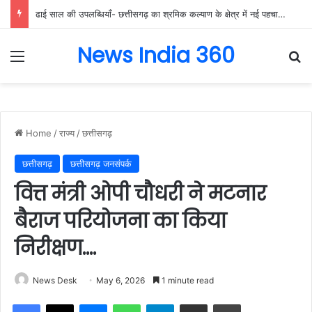
ढाई साल की उपलब्धियाँ- छत्तीसगढ़ का श्रमिक कल्याण के क्षेत्र में नई पहचान, श्रमिकों के सामाजिक और आर्थिक सशक्तिकरण को सर्वाेच्च प्राथमिकता…
News India 360
Menu
Se
Home
/
राज्य
/
छत्तीसगढ़
छत्तीसगढ़
छत्तीसगढ़ जनसंपर्क
वित्त मंत्री ओपी चौधरी ने मटनार
बैराज परियोजना का किया
निरीक्षण….
News Desk
May 6, 2026
1 minute read
Facebook
X
Messenger
WhatsApp
Telegram
Share via Email
Print