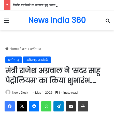
निर्माण श्रमिकों के कल्याण हेतु अनेक महत्वपूर्ण निर्णयों को मंडल की बैठक में मिली स्वीकृति, निर्माण श्रमिकों के हित में मंडल की बैठक में लिए गए अहम फैसले….
News India 360
Menu
Se
Home
/
राज्य
/
छत्तीसगढ़
छत्तीसगढ़
छत्तीसगढ़ जनसंपर्क
मंत्री राजेश अग्रवाल ने ‘सदर साहू
पेट्रोलियम’ का किया शुभारंभ…..
News Desk
May 1, 2026
1 minute read
Facebook
X
Messenger
WhatsApp
Telegram
Share via Email
Print