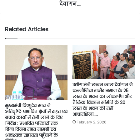
देवांगन….
Related Articles
उद्योग मंत्री लखन लाल देवांगन ने
कन्नौजिया राठौर समाज क़े 25
लाख क़े भवन का लोकार्पण और
तैलिक विकास समिति क़े 20
मुख्यमंत्री विष्णुदेव साय ने
लाख क़े भवन की रखी
अतिवृष्टि प्रभावित क्षेत्रों में राहत एवं
आधारशिला…..
बचाव कार्यों में तेजी लाने के दिए
February 2, 2026
निर्देश : प्रभावित परिवारों तक
बिना विलंब राहत सामग्री एवं
आवश्यक सहायता पहुँचाने के