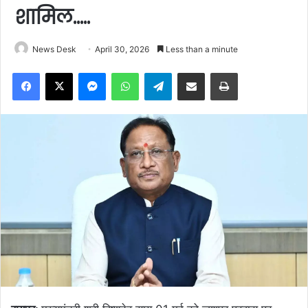
शामिल…..
News Desk
April 30, 2026
Less than a minute
Facebook
X
Messenger
WhatsApp
Telegram
Share via Email
Print