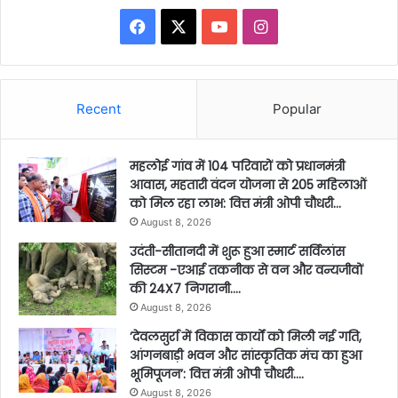
Facebook
X
YouTube
Instagram
Recent
Popular
महलोई गांव में 104 परिवारों को प्रधानमंत्री
आवास, महतारी वंदन योजना से 205 महिलाओं
को मिल रहा लाभ: वित्त मंत्री ओपी चौधरी…
August 8, 2026
उदंती-सीतानदी में शुरू हुआ स्मार्ट सर्विलांस
सिस्टम -एआई तकनीक से वन और वन्यजीवों
की 24X7 निगरानी….
August 8, 2026
’देवलसुर्रा में विकास कार्यों को मिली नई गति,
आंगनबाड़ी भवन और सांस्कृतिक मंच का हुआ
भूमिपूजन’: वित्त मंत्री ओपी चौधरी….
August 8, 2026