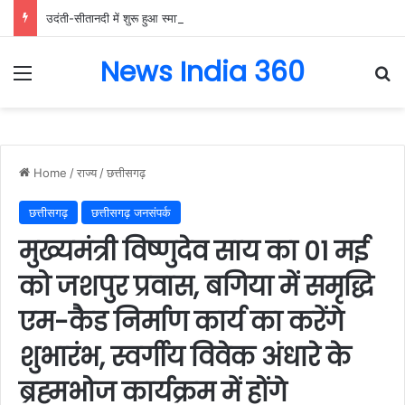
उदंती-सीतानदी में शुरू हुआ स्मार्ट सर्विलांस सिस्टम -एआई तकनीक से वन और वन्यजीवों की 24X7 निगरानी….
News India 360
Menu
Se
Home
/
राज्य
/
छत्तीसगढ़
छत्तीसगढ़
छत्तीसगढ़ जनसंपर्क
मुख्यमंत्री विष्णुदेव साय का 01 मई
को जशपुर प्रवास, बगिया में समृद्धि
एम-कैड निर्माण कार्य का करेंगे
शुभारंभ, स्वर्गीय विवेक अंधारे के
ब्रह्मभोज कार्यक्रम में होंगे