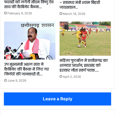
फरवरी को लगेगी सीएम विष्णु देव
– स्वास्थ्य मंत्री श्याम बिहारी
साय की कैबिनेट बैठक….
जायसवाल…
February 9, 2026
March 16, 2026
महिला फुटबॉल में छत्तीसगढ़ का
उप मुख्यमंत्री अरुण साव ने
शानदार प्रदर्शन, झारखंड को
कैबिनेट की बैठक में लिए गए
हराकर जीता स्वर्ण पदक…..
निर्णयों की जानकारी दी….
April 2, 2026
June 9, 2026
Leave a Reply