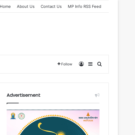
Home
About Us
Contact Us
MP Info RSS Feed
Log In
Sidebar
Search for
Follow
Advertisement