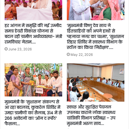
’मुख्यमंत्री विष्णु देव साय ने
हर आंगन में समृद्धि की नई उम्मीद:
हितग्राहियों को अपने हाथों से
समग्र डेयरी विकास योजना से
पहनाया नजर का चश्मा’, ’सुशासन
बदल रही ग्रामीण अर्थव्यवस्था- मंत्री
तिहार शिविर में स्वास्थ्य विभाग के
रामविचार नेताम…..
स्टॉल का किया निरीक्षण’…..
June 23, 2026
May 22, 2026
मुख्यमंत्री के ‘सुशासन’ संकल्प से
स्वच्छ और सुरक्षित पेयजल
आ रहा बदलाव, कुकरेल शिविर में
उपलब्ध कराने लोक स्वास्थ्य
उमड़ा ग्रामीणों का सैलाब, 314 में से
यांत्रिकी विभाग प्रतिबद्ध – उप
266 आवेदनों का ‘ऑन द स्पॉट’
मुख्यमंत्री अरुण साव….
फैसला….