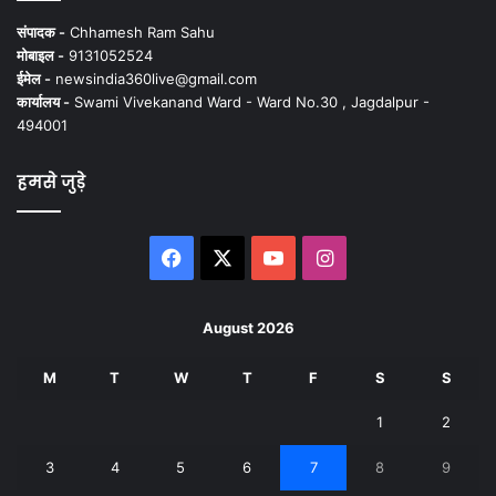
संपादक -
Chhamesh Ram Sahu
मोबाइल -
9131052524
ईमेल -
newsindia360live@gmail.com
कार्यालय -
Swami Vivekanand Ward - Ward No.30 , Jagdalpur -
494001
हमसे जुड़े
Facebook
X
YouTube
Instagram
August 2026
M
T
W
T
F
S
S
1
2
3
4
5
6
7
8
9