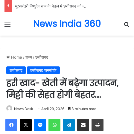
मुख्यमंत्री विष्णुदेव साय के नेतृत्व में छत्तीसगढ़ को बड़ी उपलब्धि, SASCI 2026-27 के तहत प्रोत्साहन राशि प्राप्त करने वाला देश का पहला राज्य बना छत्तीसगढ़….
News India 360
Menu
Se
Home
/
राज्य
/
छत्तीसगढ़
छत्तीसगढ़
छत्तीसगढ़ जनसंपर्क
हरी खाद- खेती में बढ़ेगा उत्पादन,
मिट्टी की सेहत होगी बेहतर….
News Desk
April 29, 2026
3 minutes read
Facebook
X
Messenger
WhatsApp
Telegram
Share via Email
Print