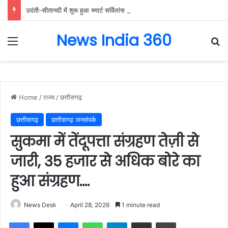
उदंती-सीतानदी में शुरू हुआ स्मार्ट सर्विलांस सिस्टम -एआई तकनीक से वन और वन्यजीवों की 24X7 निगरानी….
News India 360
Menu
Se
Home
/
राज्य
/
छत्तीसगढ़
छत्तीसगढ़
छत्तीसगढ़ जनसंपर्क
सुकमा में तेंदूपत्ता संग्रहण तेज़ी से
जारी, 35 हजार से अधिक बोरे का
हुआ संग्रहण….
News Desk
April 28, 2026
1 minute read
Facebook
X
Messenger
WhatsApp
Telegram
Share via Email
Print