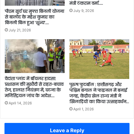
मंत्री टंकराम वर्मा…..
पीएम सूर्य घर मुफ्त बिजली योजना
July 9, 2026
से बालोद के महेश कुमार का
बिजली बिल हुआ ‘शून्य’….
July 21, 2026
वेदांता प्लांट में बॉयलर हादसा:
प्रशासन की मुस्तैदी से राहत-बचाव
पुरुष फुटबॉल : छत्तीसगढ़ और
तेज, हालात नियंत्रण में, घटना के
पश्चिम बंगाल ने फाइनल में बनाई
मजिस्ट्रियल जांच के आदेश….
जगह, केंद्रीय खेल राज्य मंत्री ने
खिलाड़ियों का किया उत्साहवर्धन…
April 14, 2026
April 1, 2026
Leave a Reply