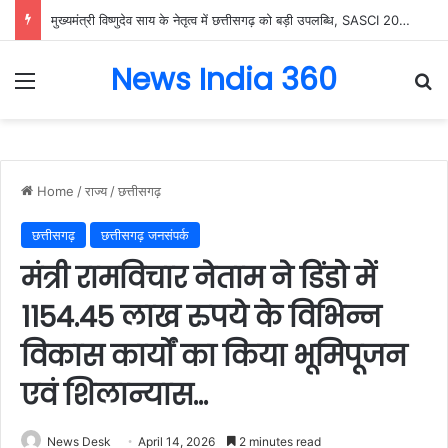
जीवन में संघर्ष से मिली सफलता ही इतिहास रचती है – राजस्व मंत्री टंक राम वर्मा…..
News India 360
Menu
Se
Home
/
राज्य
/
छत्तीसगढ़
छत्तीसगढ़
छत्तीसगढ़ जनसंपर्क
मंत्री रामविचार नेताम ने डिंडो में
1154.45 लाख रुपये के विभिन्न
विकास कार्यों का किया भूमिपूजन
एवं शिलान्यास…
News Desk
April 14, 2026
2 minutes read