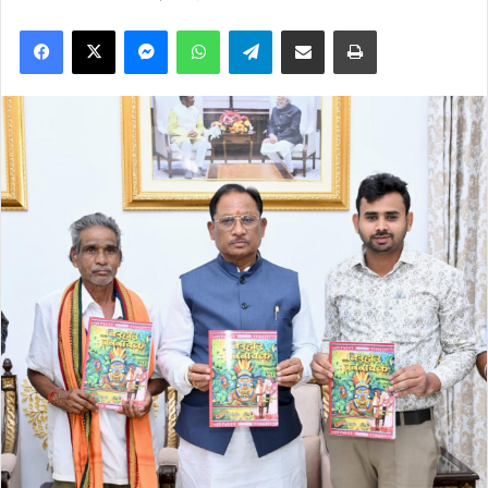
Facebook
X
Messenger
WhatsApp
Telegram
Share via Email
Print