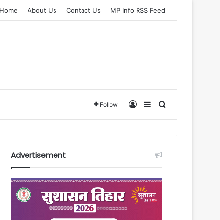
Home
About Us
Contact Us
MP Info RSS Feed
Log In
Sidebar
Search for
Follow
Advertisement