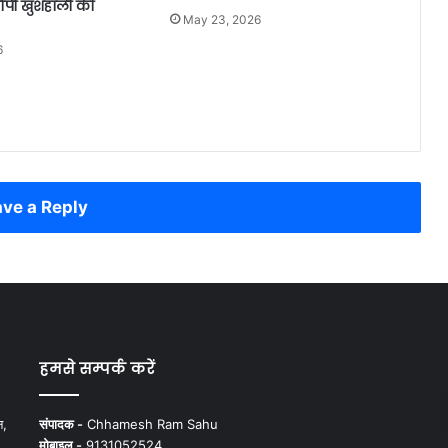
सौंपी खुशहाली की
May 23, 2026
6
ve a Reply
हमसे सम्पर्क करें
न,
संपादक -
Chhamesh Ram Sahu
मोबाइल -
9131052524