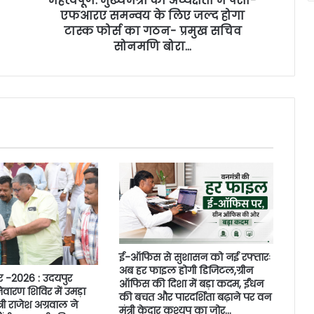
महत्वपूर्ण: मुख्यमंत्री की अध्यक्षता में पेसा-
एफआरए समन्वय के लिए जल्द होगा
टास्क फोर्स का गठन- प्रमुख सचिव
सोनमणि बोरा…
ई-ऑफिस से सुशासन को नई रफ्तारः
अब हर फाइल होगी डिजिटल,ग्रीन
र -2026 : उदयपुर
ऑफिस की दिशा में बड़ा कदम, ईंधन
वारण शिविर में उमड़ा
की बचत और पारदर्शिता बढ़ाने पर वन
री राजेश अग्रवाल ने
मंत्री केदार कश्यप का जोर…