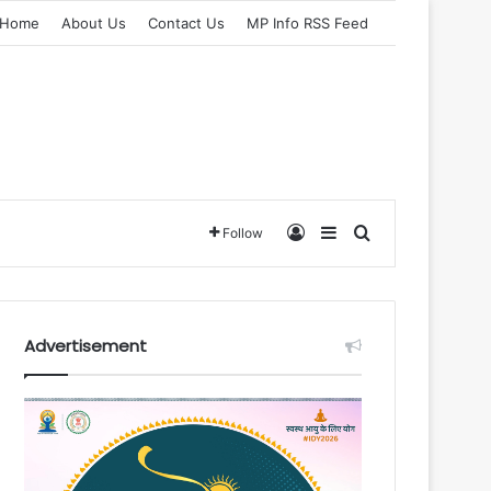
Home
About Us
Contact Us
MP Info RSS Feed
Log In
Sidebar
Search for
Follow
Advertisement