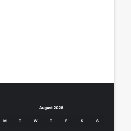
August 2026
M
T
W
T
F
S
S