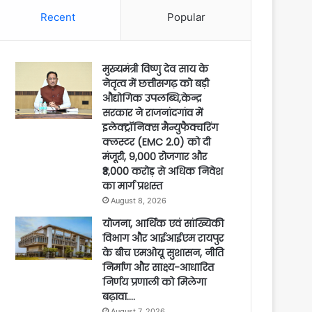
Recent
Popular
मुख्यमंत्री विष्णु देव साय के
नेतृत्व में छत्तीसगढ़ को बड़ी
औद्योगिक उपलब्धि,केन्द्र
सरकार ने राजनांदगांव में
इलेक्ट्रॉनिक्स मैन्युफैक्चरिंग
क्लस्टर (EMC 2.0) को दी
मंजूरी, 9,000 रोजगार और
₹3,000 करोड़ से अधिक निवेश
का मार्ग प्रशस्त
August 8, 2026
योजना, आर्थिक एवं सांख्यिकी
विभाग और आईआईएम रायपुर
के बीच एमओयू सुशासन, नीति
निर्माण और साक्ष्य-आधारित
निर्णय प्रणाली को मिलेगा
बढ़ावा….
August 7, 2026