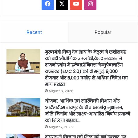
Facebook
X
YouTube
Instagram
Recent
Popular
मुख्यमंत्री विष्णु देव साय के नेतृत्व में छत्तीसगढ़
को बड़ी औद्योगिक उपलब्धि,केन्द्र सरकार ने
राजनांदगांव में इलेक्ट्रॉनिक्स मैन्युफैक्चरिंग
क्लस्टर (EMC 2.0) को दी मंजूरी, 9,000
रोजगार और ₹3,000 करोड़ से अधिक निवेश का
मार्ग प्रशस्त
August 8, 2026
योजना, आर्थिक एवं सांख्यिकी विभाग और
आईआईएम रायपुर के बीच एमओयू सुशासन,
नीति निर्माण और साक्ष्य-आधारित निर्णय प्रणाली
को मिलेगा बढ़ावा….
August 7, 2026
रायगढ़ में विकास को मिल रही नई रफ्तार, हर