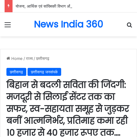
योजना, आर्थिक एवं सांख्यिकी विभाग और आईआईएम रायपुर के बीच एमओयू सुशासन, नीति निर्माण और साक्ष्य-आधारित निर्णय प्रणाली को मिलेगा बढ़ावा….
News India 360
Menu
Se
Home
/
राज्य
/
छत्तीसगढ़
छत्तीसगढ़
छत्तीसगढ़ जनसंपर्क
बिहान से बदली सविता की जिंदगी:
मजदूरी से सिलाई सेंटर तक का
सफर, स्व-सहायता समूह से जुड़कर
बनीं आत्मनिर्भर, प्रतिमाह कमा रही
10 हजार से 40 हजार रूपए तक….