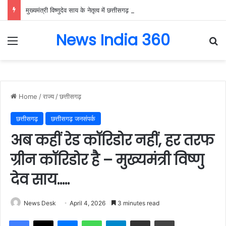
मुख्यमंत्री विष्णुदेव साय के नेतृत्व में छत्तीसगढ़ को बड़ी उपलब्धि, SASCI 2026-27 के तहत प्रोत्साहन राशि प्राप्त करने वाला देश का पहला राज्य बना छत्तीसगढ़….
News India 360
Menu
Se
Home
/
राज्य
/
छत्तीसगढ़
छत्तीसगढ़
छत्तीसगढ़ जनसंपर्क
अब कहीं रेड कॉरिडोर नहीं, हर तरफ
ग्रीन कॉरिडोर है – मुख्यमंत्री विष्णु
देव साय…..
News Desk
April 4, 2026
3 minutes read
Facebook
X
Messenger
WhatsApp
Telegram
Share via Email
Print