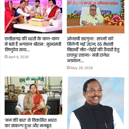
ओजस्वी सरगुजा : सपनों को
छत्तीसगढ़ की धरती के कण-कण
मिलेगी नई उड़ान, 55 मेधावी
में बसे हैं भगवान श्रीराम : मुख्यमंत्री
विद्यार्थी नीट-जेईई की तैयारी हेतु
विष्णुदेव साय….
रायपुर रवाना- मंत्री राजेश
April 6, 2026
अग्रवाल….
May 26, 2026
‘मन की बात’ से विकसित भारत
का संकल्प हुआ और मजबूत: