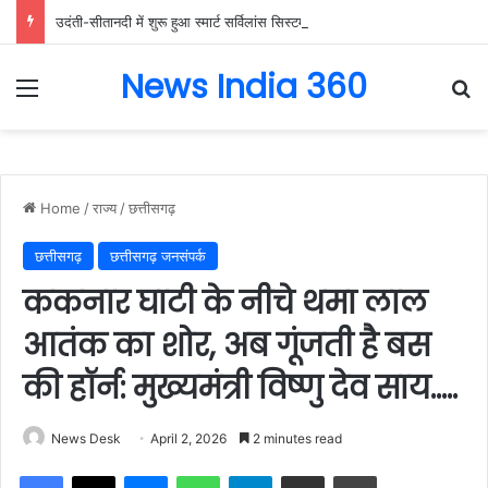
उदंती-सीतानदी में शुरू हुआ स्मार्ट सर्विलांस सिस्टम -एआई तकनीक से वन और वन्यजीवों की 24X7 निगरानी….
News India 360
Menu
Se
Home
/
राज्य
/
छत्तीसगढ़
छत्तीसगढ़
छत्तीसगढ़ जनसंपर्क
ककनार घाटी के नीचे थमा लाल
आतंक का शोर, अब गूंजती है बस
की हॉर्न: मुख्यमंत्री विष्णु देव साय…..
News Desk
April 2, 2026
2 minutes read
Facebook
X
Messenger
WhatsApp
Telegram
Share via Email
Print