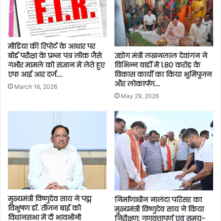
मीडिया की रिपोर्ट के आधार पर
बोर्ड परीक्षा के प्रश्न पत्र लीक जैसे
उद्योग मंत्री लखनलाल देवांगन ने
गंभीर मामले को संज्ञान में लेते हुए
विभिन्न वार्डों में 1.80 करोड़ के
एफ आई आर दर्ज….
विकास कार्यों का किया भूमिपूजन
और लोकार्पण….
March 16, 2026
May 29, 2026
मुख्यमंत्री विष्णुदेव साय ने पद्म
निर्माणाधीन नालंदा परिसर का
विभूषण डॉ. तीजन बाई को
मुख्यमंत्री विष्णुदेव साय ने किया
विधानसभा में दी भावभीनी
निरीक्षण: गुणवत्तापूर्ण एवं समय-