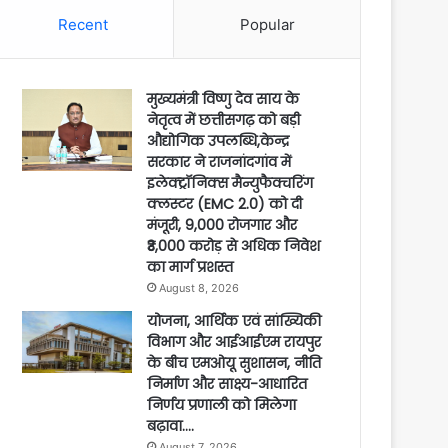
Recent
Popular
मुख्यमंत्री विष्णु देव साय के
नेतृत्व में छत्तीसगढ़ को बड़ी
औद्योगिक उपलब्धि,केन्द्र
सरकार ने राजनांदगांव में
इलेक्ट्रॉनिक्स मैन्युफैक्चरिंग
क्लस्टर (EMC 2.0) को दी
मंजूरी, 9,000 रोजगार और
₹3,000 करोड़ से अधिक निवेश
का मार्ग प्रशस्त
August 8, 2026
योजना, आर्थिक एवं सांख्यिकी
विभाग और आईआईएम रायपुर
के बीच एमओयू सुशासन, नीति
निर्माण और साक्ष्य-आधारित
निर्णय प्रणाली को मिलेगा
बढ़ावा….
August 7, 2026