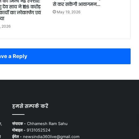
ास को मिली नई रफ्तार:
से कर सकेंगी आवागमन….
्णु देव साय ने ₹126 करोड़
ार्यों का लोकार्पण एवं
May 19, 2026
या
, 2026
ve a Reply
हमसे सम्पर्क करें
न,
संपादक -
Chhamesh Ram Sahu
मोबाइल -
9131052524
े
ईमेल -
newsindia360live@gmail.com