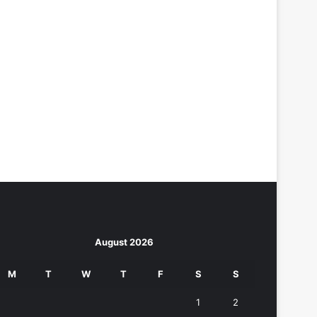
August 2026
M
T
W
T
F
S
S
1
2