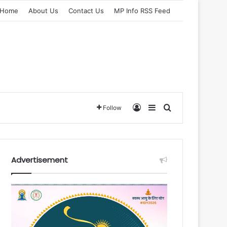
Home
About Us
Contact Us
MP Info RSS Feed
Log In
Sidebar
Search for
Follow
Advertisement