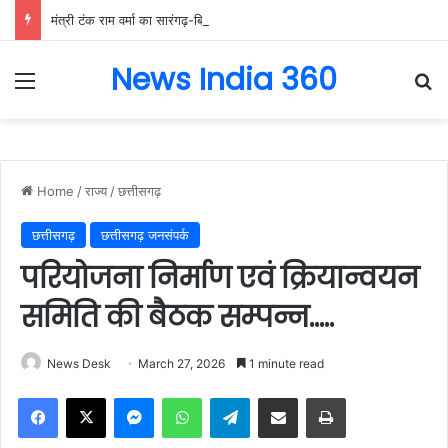
मंत्री टंक राम वर्मा का सारंगढ़-बिलाईगढ़ का दो दिवसीय प्रवास, देंगे विकास कार्यों की सौगात और तिरंगा यात्रा का करेंगे नेतृत्व…..
News India 360
Menu
Se
Home
/
राज्य
/
छत्तीसगढ़
छत्तीसगढ़
छत्तीसगढ़ जनसंपर्क
परियोजना निर्माण एवं क्रियान्वयन
समिति की बैठक सम्पन्न…..
News Desk
March 27, 2026
1 minute read
Facebook
X
Messenger
WhatsApp
Telegram
Share via Email
Print