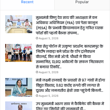
Recent
Popular
मुख्यमंत्री विष्णु देव साय की अध्यक्षता में वन
अधिकार अधिनियम (FRA) एवं पेसा कानून
(PESA) के प्रभावी क्रियान्वयन हेतु गठित टास्क
फोर्स की पहली बैठक संपन्न…
August 5, 2026
सेवा सेतु पोर्टल में उत्कृष्ट प्रदर्शन: बलरामपुर के
निर्दोष लकड़ा बने प्रदेश के टॉप ट्रांजैक्शन
वीएलई, वित्त मंत्री ओ.पी. चौधरी ने किया
सम्मानित, 13,912 आवेदनों के सफल निराकरण
से बनाया रिकॉर्ड…
August 5, 2026
मंत्री लक्ष्मी राजवाड़े के प्रयासों से 97 गांवों में होगा
विद्युत विस्तार, 11.62 करोड़ रुपये की लागत से
दूरस्थ और जनजातीय क्षेत्रों तक पहुंचेगी बिजली…
August 5, 2026
उप मुख्यमंत्री अरुण साव ने कैबिनेट की बैठक में
लिए गए निर्णयों की जानकारी दी….