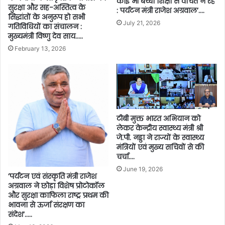
कोई भी बच्चा शिक्षा से वंचित न रहे
सुरक्षा और सह-अस्तित्व के
: पर्यटन मंत्री राजेश अग्रवाल’….
सिद्धांतों के अनुरूप हो सभी
July 21, 2026
गतिविधियों का संचालन :
मुख्यमंत्री विष्णु देव साय…..
February 13, 2026
टीबी मुक्त भारत अभियान को
लेकर केन्द्रीय स्वास्थ्य मंत्री श्री
जे.पी. नड्डा ने राज्यों के स्वास्थ्य
मंत्रियों एवं मुख्य सचिवों से की
चर्चा….
June 19, 2026
’पर्यटन एवं संस्कृति मंत्री राजेश
अग्रवाल ने छोड़ा विशेष प्रोटोकॉल
और सुरक्षा काफिला राष्ट्र प्रथम की
भावना से ऊर्जा संरक्षण का
संदेश’…..