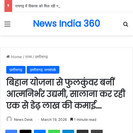
रायगढ़ में विकास को मिल रही नई रफ्तार, हर क्षेत्र में मजबूत हो रही सुविधाओं की नींव: वित्त मंत्री ओपी चौधरी……
News India 360
Menu
Se
Home
/
राज्य
/
छत्तीसगढ़
छत्तीसगढ़
छत्तीसगढ़ जनसंपर्क
बिहान योजना से फुलकुंवर बनीं
आत्मनिर्भर उद्यमी, सालाना कर रही
एक से डेढ़ लाख की कमाई….
News Desk
March 19, 2026
1 minute read
Facebook
X
Messenger
WhatsApp
Telegram
Share via Email
Print