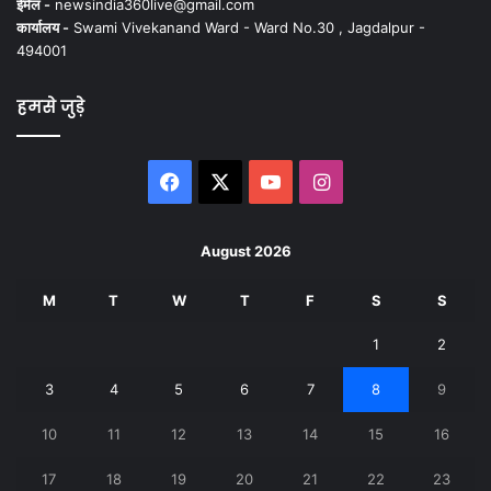
ईमेल -
newsindia360live@gmail.com
कार्यालय -
Swami Vivekanand Ward - Ward No.30 , Jagdalpur -
494001
हमसे जुड़े
Facebook
X
YouTube
Instagram
August 2026
M
T
W
T
F
S
S
1
2
3
4
5
6
7
8
9
10
11
12
13
14
15
16
17
18
19
20
21
22
23