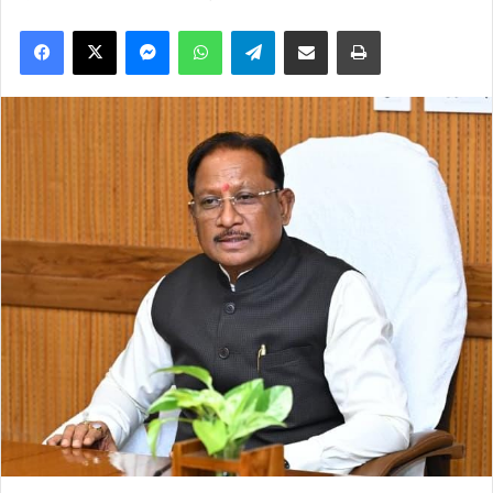
Facebook
X
Messenger
WhatsApp
Telegram
Share via Email
Print