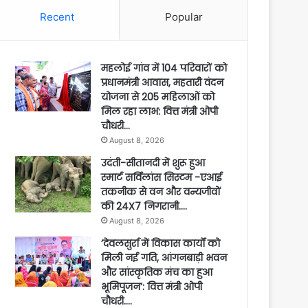
Recent
Popular
महलोई गांव में 104 परिवारों को
प्रधानमंत्री आवास, महतारी वंदन
योजना से 205 महिलाओं को
मिल रहा लाभ: वित्त मंत्री ओपी
चौधरी…
August 8, 2026
उदंती-सीतानदी में शुरू हुआ
स्मार्ट सर्विलांस सिस्टम -एआई
तकनीक से वन और वन्यजीवों
की 24X7 निगरानी….
August 8, 2026
’देवलसुर्रा में विकास कार्यों को
मिली नई गति, आंगनबाड़ी भवन
और सांस्कृतिक मंच का हुआ
भूमिपूजन’: वित्त मंत्री ओपी
चौधरी….