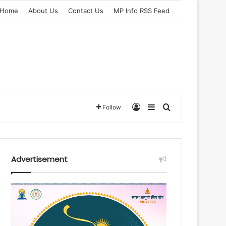
Home
About Us
Contact Us
MP Info RSS Feed
Log In
Sidebar
Search for
Follow
Advertisement