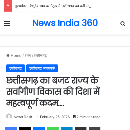
मुख्यमंत्री विष्णुदेव साय के नेतृत्व में छत्तीसगढ़ को बड़ी उपलब्धि, SASCI 2026-27 के तहत प्रोत्साहन राशि प्राप्त करने वाला देश का पहला राज्य बना छत्तीसगढ़….
News India 360
Menu
Se
Home
/
राज्य
/
छत्तीसगढ़
छत्तीसगढ़
छत्तीसगढ़ जनसंपर्क
छत्तीसगढ़ का बजट राज्य के
सर्वांगीण विकास की दिशा में
महत्वपूर्ण कदम….
News Desk
February 26, 2026
2 minutes read
Facebook
X
Messenger
WhatsApp
Telegram
Share via Email
Print