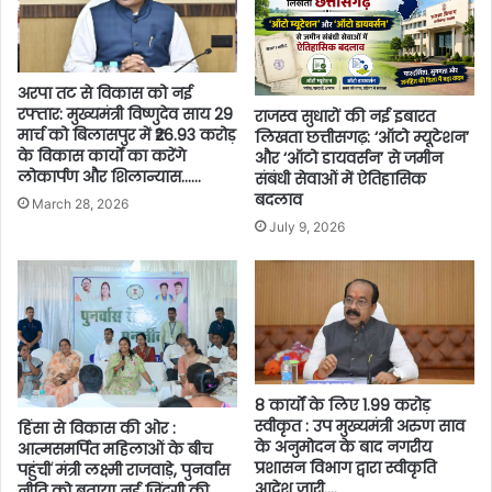
अरपा तट से विकास को नई
रफ्तार: मुख्यमंत्री विष्णुदेव साय 29
​राजस्व सुधारों की नई इबारत
मार्च को बिलासपुर में ₹26.93 करोड़
लिखता छत्तीसगढ़: ‘ऑटो म्यूटेशन’
के विकास कार्यों का करेंगे
और ‘ऑटो डायवर्सन’ से जमीन
लोकार्पण और शिलान्यास……
संबंधी सेवाओं में ऐतिहासिक
बदलाव
March 28, 2026
July 9, 2026
8 कार्यों के लिए 1.99 करोड़
स्वीकृत : उप मुख्यमंत्री अरुण साव
हिंसा से विकास की ओर :
के अनुमोदन के बाद नगरीय
आत्मसमर्पित महिलाओं के बीच
प्रशासन विभाग द्वारा स्वीकृति
पहुंचीं मंत्री लक्ष्मी राजवाड़े, पुनर्वास
आदेश जारी….
नीति को बताया नई जिंदगी की