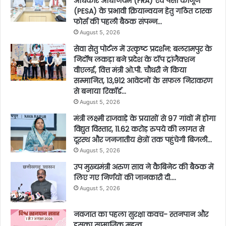
अधिकार अधिनियम (FRA) एवं पेसा कानून
(PESA) के प्रभावी क्रियान्वयन हेतु गठित टास्क
फोर्स की पहली बैठक संपन्न…
August 5, 2026
सेवा सेतु पोर्टल में उत्कृष्ट प्रदर्शन: बलरामपुर के
निर्दोष लकड़ा बने प्रदेश के टॉप ट्रांजैक्शन
वीएलई, वित्त मंत्री ओ.पी. चौधरी ने किया
सम्मानित, 13,912 आवेदनों के सफल निराकरण
से बनाया रिकॉर्ड…
August 5, 2026
मंत्री लक्ष्मी राजवाड़े के प्रयासों से 97 गांवों में होगा
विद्युत विस्तार, 11.62 करोड़ रुपये की लागत से
दूरस्थ और जनजातीय क्षेत्रों तक पहुंचेगी बिजली…
August 5, 2026
उप मुख्यमंत्री अरुण साव ने कैबिनेट की बैठक में
लिए गए निर्णयों की जानकारी दी….
August 5, 2026
नवजात का पहला सुरक्षा कवच- स्तनपान और
इसका सामाजिक महत्व…..