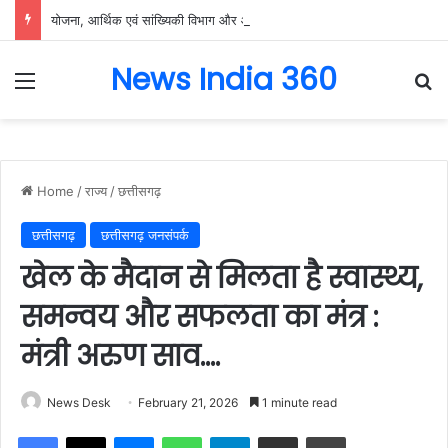
योजना, आर्थिक एवं सांख्यिकी विभाग और आईआईएम रायपुर के बीच एमओयू सुशासन, नीति निर्माण और साक्ष्य-आधारित निर्णय प्रणाली को मिलेगा बढ़ावा….
News India 360
Menu
Se
Home
/
राज्य
/
छत्तीसगढ़
छत्तीसगढ़
छत्तीसगढ़ जनसंपर्क
खेल के मैदान से मिलता है स्वास्थ्य,
समन्वय और सफलता का मंत्र :
मंत्री अरुण साव….
News Desk
February 21, 2026
1 minute read
Facebook
X
Messenger
WhatsApp
Telegram
Share via Email
Print