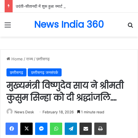
उदंती-सीतानदी में शुरू हुआ स्मार्ट सर्विलांस सिस्टम -एआई तकनीक से वन और वन्यजीवों की 24X7 निगरानी….
News India 360
Menu
Se
Home
/
राज्य
/
छत्तीसगढ़
छत्तीसगढ़
छत्तीसगढ़ जनसंपर्क
मुख्यमंत्री विष्णुदेव साय ने श्रीमती
कुसुम सिन्हा को दी श्रद्धांजलि….
News Desk
February 18, 2026
1 minute read
Facebook
X
Messenger
WhatsApp
Telegram
Share via Email
Print