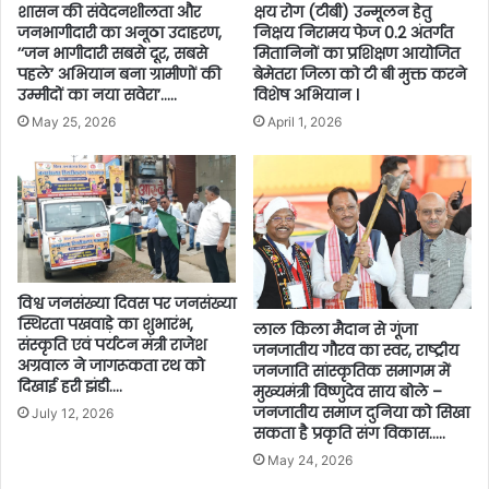
शासन की संवेदनशीलता और
क्षय रोग (टीबी) उन्मूलन हेतु
जनभागीदारी का अनूठा उदाहरण,
निक्षय निरामय फेज 0.2 अंतर्गत
’‘जन भागीदारी सबसे दूर, सबसे
मितानिनों का प्रशिक्षण आयोजित
पहले’ अभियान बना ग्रामीणों की
बेमेतरा जिला को टी बी मुक्त करने
उम्मीदों का नया सवेरा’…..
विशेष अभियान ।
May 25, 2026
April 1, 2026
विश्व जनसंख्या दिवस पर जनसंख्या
स्थिरता पखवाड़े का शुभारंभ,
लाल किला मैदान से गूंजा
संस्कृति एवं पर्यटन मंत्री राजेश
जनजातीय गौरव का स्वर, राष्ट्रीय
अग्रवाल ने जागरूकता रथ को
जनजाति सांस्कृतिक समागम में
दिखाई हरी झंडी….
मुख्यमंत्री विष्णुदेव साय बोले –
जनजातीय समाज दुनिया को सिखा
July 12, 2026
सकता है प्रकृति संग विकास…..
May 24, 2026